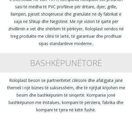
sasi të mëdha të PVC profileve për dritare, dyer, grille,
llamperi, pjesët shoqëruese dhe granulate në dy fabrikat e
saja në Shkup dhe Negotinë. Me një vizion të qartë për
zhvillimin e vet dhe shërbim të përkryer, Roloplast vendos në
treg produkte me cilësi të lartë, të garantuar dhe prodhuar
sipas standardeve moderne..
BASHKËPUNËTORË
Roloplast beson se partneritetet cilësore dhe afatgjata janë
themeli i një biznes të suksesshëm, dhe të njëjtat krijohen me
besim dhe bashkëpunim të sinqertë. Kompania jonë
bashkëpunon me instalues, kompani të përziera, fabrika dhe
kompani të tjera në këtë fushë.