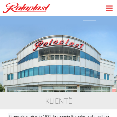
KLIENTË
E themeluar në vitin 1971, kompania Roloplast sot prodhon